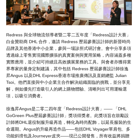
Redress 與全球物流領導者暨二零二五年度「Redress設計大賽」
白金贊助商 DHL 合作，邀請 Redress 歷屆參賽設計師的新晉時尚
品牌及其他香港中小企業，參與一場診所式研討會。會中分享多項
透過線上零售實現國際擴張的真實案例與實用策略，內容涵蓋多種
實際應用，並介紹可持續且高效擴展業務的工具。與會者亦獲得業
界專家的量身定制建議，其中包括 Redress 歷屆參賽設計師徐逸
昇Angus 以及DHL Express香港市場推廣傳訊及直銷總監 Julian
Tsoi。他們直接與中小企業主合作解決組織面臨的挑戰，並分享見
解，例如優先打造吸引人的網上購物體驗、清晰列出可用運輸選
項，以吸引消費者。
徐逸昇Angus是二零二四年度「Redress設計大賽」—— 「DHL
GoGreen Plus歷屆參賽設計師」獎項得獎者。此獎項旨在鼓勵設
計師將DHL退役制服升級再造，轉化為時尚配飾，以延長服裝的生
命週期。Angus的升級再造作品——包括DHL Voyager單肩包、多
功能斜揹包及Journeyer皮夾——現已公開發售，所有收益將捐贈