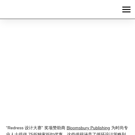
News
今年享受
BLOOMSBURY 时装书
籍 75 折优惠
“Redress 设计大赛” 奖项赞助商
Bloomsbury Publishing
为时尚专
业人士提供 75折独家折扣优惠，这些书籍涵盖了循环设计策略到