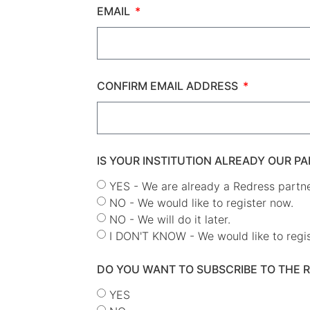
EMAIL
CONFIRM EMAIL ADDRESS
IS YOUR INSTITUTION ALREADY OUR P
YES - We are already a Redress partner
NO - We would like to register now.
NO - We will do it later.
I DON'T KNOW - We would like to regist
DO YOU WANT TO SUBSCRIBE TO THE 
YES