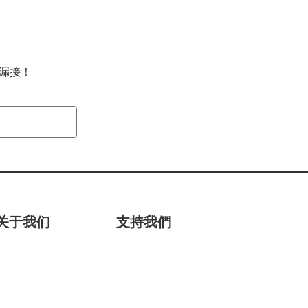
不漏接！
提交
关于我们
支持我們
Redress 年度效益报告
捐款
我们的历程
義工實習機會
我们的团队
导师设计师
管理资料