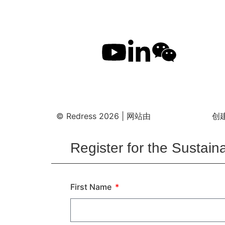
Redress 和 The Redress Closet
时装设计师
时装教育者
香港九龙深水埗鸭寮街78号
时装业界专
© Redress 2026 |
网站由
Vanta Creative
创
Register for the Sustai
First Name