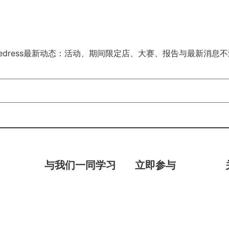
edress最新动态：活动、期间限定店、大赛、报告与最新消息
与我们一同学习
立即参与
循环时尚简介
购买二手
岁）
教育资源
衣物回收计划
循环时装设计课程
衣物再生月
以可持续准则挑选纤维课
Redress 设计大赛