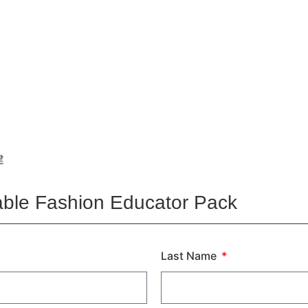
程
学校活动
可循环性设计理念课程
企业活动
业人士
研究与出版品
观看 Redress 影片
建
nable Fashion Educator Pack
Last Name