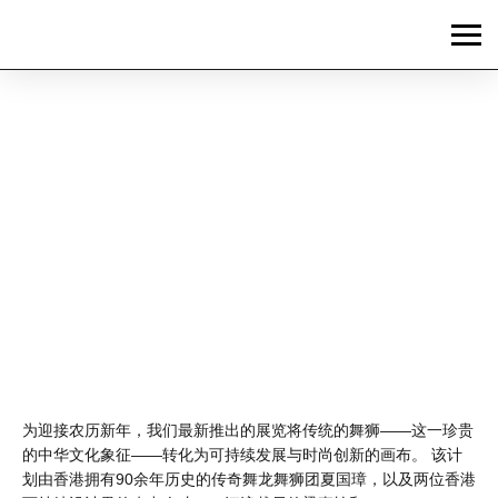
News
香港梦卓恩酒店和香港
知专设计学院（HKDI）
举办“再生舞动狮潮”展
览
为迎接农历新年，我们最新推出的展览将传统的舞狮——这一珍贵
的中华文化象征——转化为可持续发展与时尚创新的画布。 该计
划由香港拥有90余年历史的传奇舞龙舞狮团夏国璋，以及两位香港