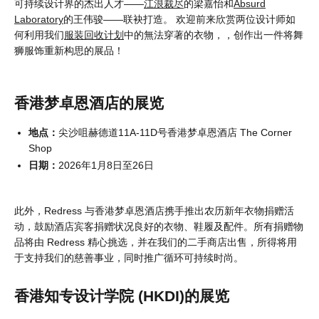
可持续设计界的杰出人才——
江浪裁尽
的梁嘉怡和
Absurd
Laboratory
的王伟骏——联袂打造。 欢迎前来欣赏两位设计师如
何利用我们
服装回收计划
中的無法穿著的衣物，，创作出一件将舞
狮服饰重新构思的展品！
香港梦卓恩酒店的展览
地点：
尖沙咀赫德道11A-11D号香港梦卓恩酒店 The Corner
Shop
日期：
2026年1月8日至26日
此外，Redress 与香港梦卓恩酒店携手推出农历新年衣物捐赠活
动，鼓励酒店宾客捐赠状况良好的衣物、鞋履及配件。所有捐赠物
品将由 Redress 精心挑选，并在我们的二手商店出售，所得将用
于支持我们的慈善事业，同时推广循环可持续时尚。
香港知专设计学院 (HKDI)的展览