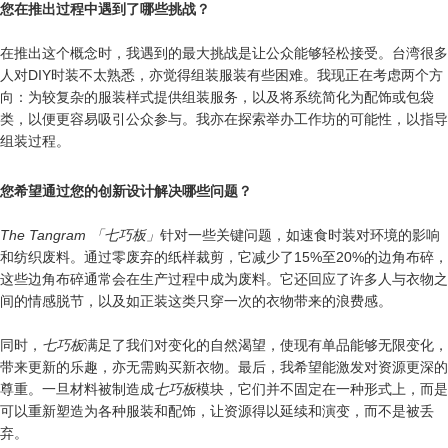
您在推出过程中遇到了哪些挑战？
在推出这个概念时，我遇到的最大挑战是让公众能够轻松接受。台湾很多
人对DIY时装不太熟悉，亦觉得组装服装有些困难。我现正在考虑两个方
向：为较复杂的服装样式提供组装服务，以及将系统简化为配饰或包袋
类，以便更容易吸引公众参与。我亦在探索举办工作坊的可能性，以指导
组装过程。
您希望通过您的创新设计解决哪些问题？
The Tangram 「七巧板」
针对一些关键问题，如速食时装对环境的影响
和纺织废料。通过零废弃的纸样裁剪，它减少了15%至20%的边角布碎，
这些边角布碎通常会在生产过程中成为废料。它还回应了许多人与衣物之
间的情感脱节，以及如正装这类只穿一次的衣物带来的浪费感。
同时，
七巧板
满足了我们对变化的自然渴望，使现有单品能够无限变化，
带来更新的乐趣，亦无需购买新衣物。最后，我希望能激发对资源更深的
尊重。一旦材料被制造成
七巧板
模块，它们并不固定在一种形式上，而是
可以重新塑造为各种服装和配饰，让资源得以延续和演变，而不是被丢
弃。