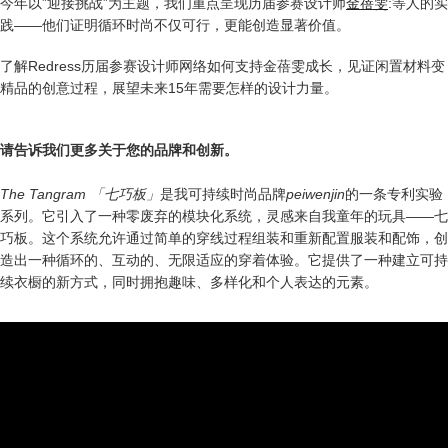
今年以”迎接挑战”为主题，我们重点呈现历届参赛设计师
金蓓雯
:等人的实
践——他们证明循环时尚不仅可行，更能创造显著价值。
了解Redress历届参赛设计师网络如何支持金蓓雯成长，见证闲置材料变
精品的创意过程，展望未来15年需要怎样的设计力量。
请告诉我们更多关于您的品牌和创新。
The Tangram 「七巧板」
是我可持续时尚品牌
peiwenjin
的一条专利实验
系列。它引入了一种零废弃的模块化系统，灵感来自我童年的玩具——七
巧板。这个系统允许通过简单的穿线过程组装和重新配置服装和配饰，创
造出一种循环的、互动的、无限适应的穿着体验。它提供了一种建立可持
续衣橱的新方式，同时拥抱趣味、多样化和个人表达的元素。