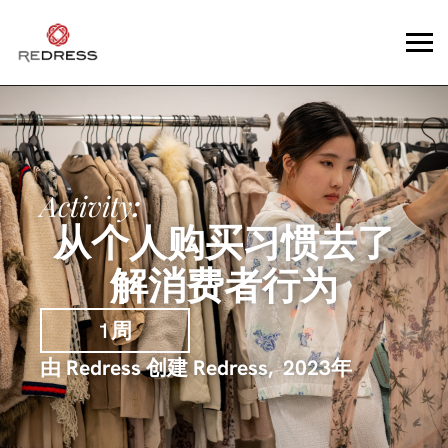
Activity
:
从个人购买习惯去了
解消费者行为
1周
由 Redress 创建
Redress
,
2023年