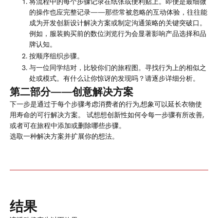
将流程中
的每个步骤记录在纸张或便利贴上。即便是最细微
的操作也应完整记录——那些常被忽略的互动体验，往往能
成为开发创新设计解决方案或制定沟通策略的关键突破口。
例如，服装购买前的数位浏览行为会显著影响产品选择和品
牌认知。
按顺序组织步骤。
与一位同学结对，比较你们的旅程图。寻找行为上的相似之
处或模式。有什么让你惊讶的发现吗？请逐步详细分析。
第二部分——创意解决方案
下一步是通过于每个步骤考虑消费者的行为,想象可以延长衣物使
用寿命的可行解决方案。
试想想创新性如何令每
一步骤有所改善,
或者可在旅程中添加或删除哪些步骤。
选取一种解决方案并扩展你的想法。
结果