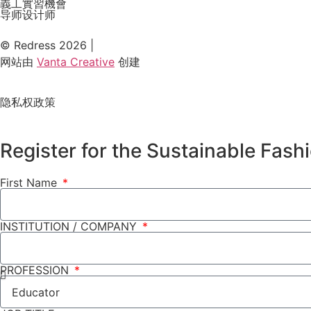
義工實習機會
导师设计师
© Redress 2026 |
网站由
Vanta Creative
创建
隐私权政策
Register for the Sustainable Fas
First Name
INSTITUTION / COMPANY
PROFESSION