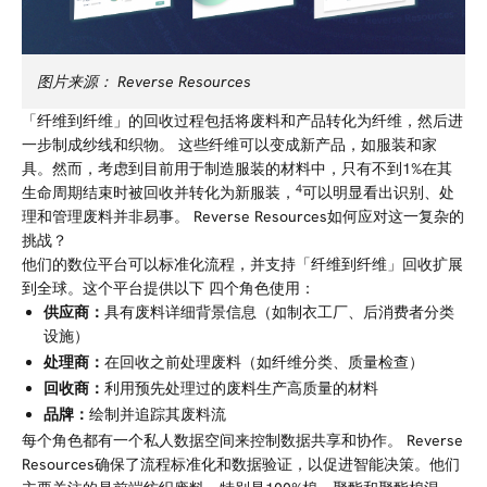
图片来源：
Reverse Resources
「纤维到纤维」的回收过程包括将废料和产品转化为纤维，然后进
一步制成纱线和织物。
这些纤维可以变成
新产品，如服装和家
具。然而，考虑到目前用于制造服装的材料中，只有不到1%在其
4
生命周期结束时被回收并转化为新服装，
可以明显看出识别、处
理和管理废料并非易事。 Reverse Resources如何应对这一复杂的
挑战？
他们的数位平台可以标准化流程，并支持「纤维到纤维」回收扩展
到全球。这个平台提供以下
四个角色使用：
供应商：
具有废料详细背景信息（如制衣工厂、后消费者分类
设施）
处理商：
在回收之前处理废料（如纤维分类、质量检查）
回收商：
利用预先处理过的废料生产高质量的材料
品牌：
绘制并追踪其废料流
每个角色都有一个私人数据空间来控制数据共享和协作。
Reverse
Resources确保了流程标准化和数据验证，以促进智能决策。他们