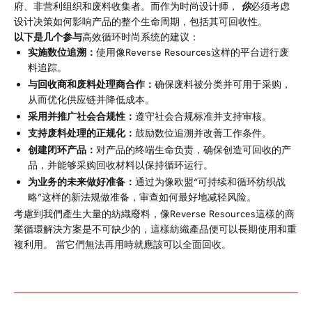
府、非营利组织和废料收集者。而作为时尚设计师，
你
必须考虑
设计决策如何
影响产品的整个生命周期，包括其可回收性。
以下是几个参与
高效循环时尚系统的建议：
实施数位追溯：
使用像Reverse Resources这样的平台进行废
料追踪。
与回收商和废料处理商合作：
确保废料被分类并可用于采购，
从而优化供应链并降低成本。
采用并推广社会合规性：
遵守社会合规标准并支持审核。
支持废料处理的正规化：
鼓励数位追溯并改善工作条件。
创建闭环产品：
对产品的终端生命负责，确保创造可回收的产
品，并能够采购回收材料以保持循环运行。
为业务的未来做好准备：
通过为像
欧盟“可持续和循环纺织战
略”
这样的新法规做准备，审查如何最好地减轻风险。
考慮到我們產生大量的紡織廢料，像Reverse Resources這樣的商
業循環解決方案是不可缺少的，這樣紡織產品便可以長期使用和重
複利用。
當它們無法再用時就應該可以全面回收。