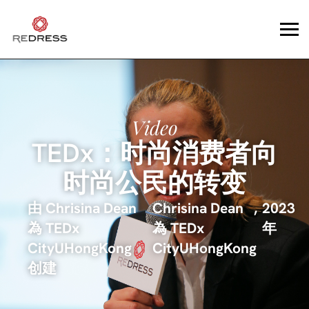
Video
TEDx：时尚消费者向
时尚公民的转变
由 Chrisina Dean
Chrisina Dean
,
2023
為 TEDx
為 TEDx
年
CityUHongKong
CityUHongKong
创建