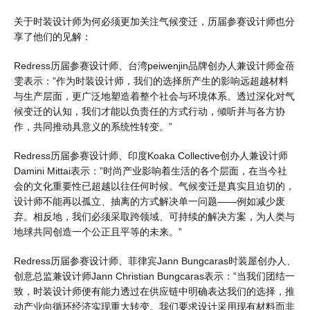
关于时装设计师为何必须更加关注气候变迁，历届参赛设计师也分
享了他们的见解：
Redress历届参赛设计师、台湾peiwenjin品牌创办人兼设计师金蓓
雯表示：”作为时装设计师，我们的选择所产生的影响远超越材料
与生产层面，更广泛地塑造着整个社会与环境体系。透过深化对气
候变迁的认知，我们才能以负责任的方式行动，倾听并与各方协
作，共同推动具意义的系统性转变。”
Redress历届参赛设计师、印度Koaka Collective创办人兼设计师
Damini Mittai表示：”时尚产业影响着生活的各个层面，在当今社
会的文化重要性已超越以往任何时候。气候变迁是真实且迫切的，
设计师不能再以孤立、抽离的方式解决单一问题——例如减少废
弃。相反地，我们必须采取跨领域、可持续的解决方案，为人类与
地球共同创造一个公正且平等的未来。”
Redress历届参赛设计师、菲律宾Jann Bungcaras时装屋创办人、
创意总监兼设计师Jann Christian Bungcaras表示：”当我们团结一
致，时装设计师便有能力透过在供应链中明确表达我们的选择，推
动产业向循环经济实现重大转变。我们要求设计采用现有材料而非