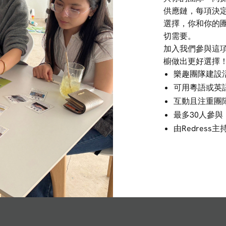
供應鏈，每項決
選擇，你和你的
切需要。
加入我們參與這
櫥做出更好選擇
樂趣團隊建設
可用粵語或英
互動且注重團
最多30⼈參與
由Redress