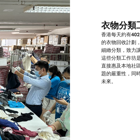
衣物分類
香港每天約有
402
的衣物回收計劃
細緻分類，致力
這些分類工作坊
直接惠及本地社
題的嚴重性，同
未來。