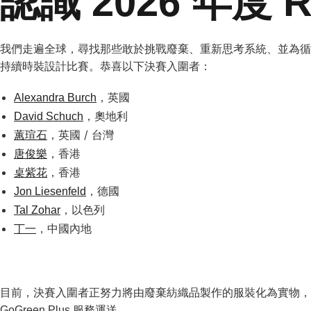
認識 2026 年度
我們走遍全球，尋找那些敢於挑戰廢棄、重新思考系統、並為循環未來
持續時裝設計比賽。恭喜以下決賽入圍者：
，英國
Alexandra Burch
，奧地利
David Schuch
，英國 / 台灣
蕙瑄石
，香港
唐俊樂
，香港
桌紫花
，德國
Jon Liesenfeld
，以色列
Tal Zohar
，中國內地
丁一
目前，決賽入圍者正努力將由廢棄紡織品製作的服裝化為實物，這些
GoGreen Plus 服務運送。