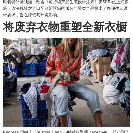
时装设计师须知：欧盟《可持续产品生态设计法规》(ESPR)已正式实
施，该法规针对进口至欧盟区域的服装与鞋类产品提出了多项生态设
计要求，旨在降低其环境影响。
将废弃衣物重塑全新衣橱
Redress 创始人 Christina Dean 与时尚造型师 Janet Ma 一起访问了