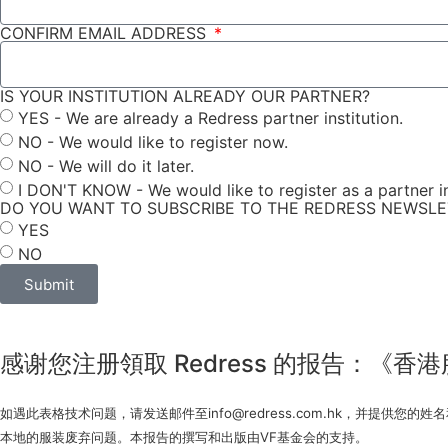
CONFIRM EMAIL ADDRESS
IS YOUR INSTITUTION ALREADY OUR PARTNER?
YES - We are already a Redress partner institution.
NO - We would like to register now.
NO - We will do it later.
I DON'T KNOW - We would like to register as a partner in
DO YOU WANT TO SUBSCRIBE TO THE REDRESS NEWSL
YES
NO
Submit
感谢您注册領取 Redress 的报告：《
如遇此表格技术问题，请发送邮件至info@redress.com.hk，并提
本地的服装废弃问题。本报告的撰写和出版由VF基金会的支持。