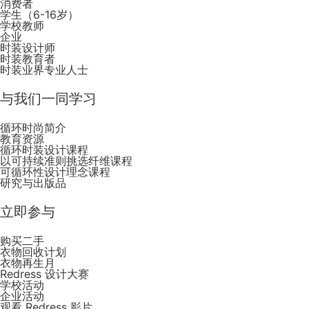
消费者
学生（6-16岁）
学校教师
企业
时装设计师
时装教育者
时装业界专业人士
与我们一同学习
循环时尚简介
教育资源
循环时装设计课程
以可持续准则挑选纤维课程
可循环性设计理念课程
研究与出版品
立即参与
购买二手
衣物回收计划
衣物再生月
Redress 设计大赛
学校活动
企业活动
观看 Redress 影片