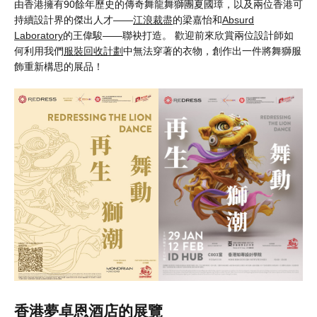
由香港擁有90餘年歷史的傳奇舞龍舞獅團夏國璋，以及兩位香港可
持續設計界的傑出人才——
江浪裁盡
的梁嘉怡和
Absurd
Laboratory
的王偉駿——聯袂打造。 歡迎前來欣賞兩位設計師如
何利用我們
服裝回收計劃
中無法穿著的衣物，創作出一件將舞獅服
飾重新構思的展品！
香港夢卓恩酒店的展覽