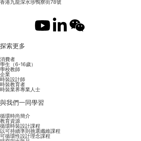
香港九龍深水埗鴨寮街78號
探索更多
消費者
學生（6-16歲）
學校教師
企業
時裝設計師
時裝教育者
時裝業界專業人士
與我們一同學習
循環時尚簡介
教育資源
循環時裝設計課程
以可持續準則挑選纖維課程
可循環性設計理念課程
研究與出版品