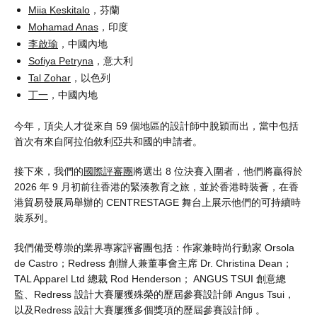
，芬蘭
Miia Keskitalo
，印度
Mohamad Anas
，中國內地
李啟瑜
，意大利
Sofiya Petryna
，以色列
Tal Zohar
，中國內地
丁一
今年，頂尖人才從來自 59 個地區的設計師中脫穎而出，當中包括
首次有來自阿拉伯敘利亞共和國的申請者。
接下來，我們的
國際評審團
將選出 8 位決賽入圍者，他們將贏得於
2026 年 9 月初前往香港的緊湊教育之旅，並於香港時裝薈，在香
港貿易發展局舉辦的 CENTRESTAGE 舞台上展示他們的可持續時
裝系列。
我們備受尊崇的業界專家評審團包括：作家兼時尚行動家 Orsola
de Castro；Redress 創辦人兼董事會主席 Dr. Christina Dean；
TAL Apparel Ltd 總裁 Rod Henderson； ANGUS TSUI 創意總
監、Redress 設計大賽屢獲殊榮的歷屆參賽設計師 Angus Tsui，
以及Redress 設計大賽屢獲多個獎項的歷屆參賽設計師 。